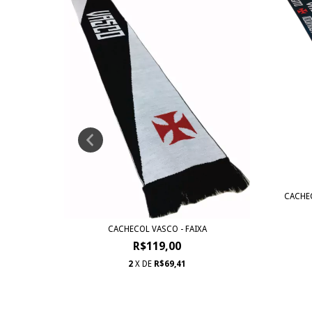
CACHEC
 E ESCUDO
CACHECOL VASCO - FAIXA
R$119,00
2
X DE
R$69,41