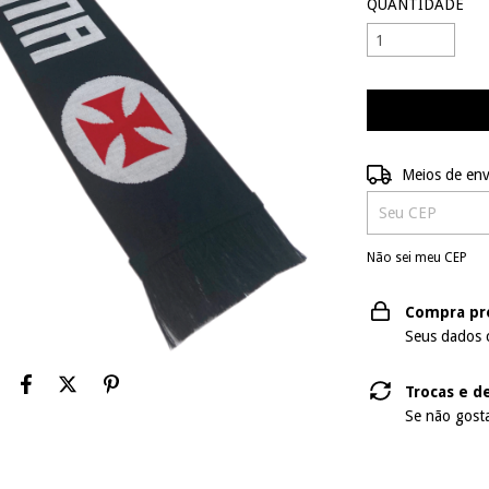
QUANTIDADE
Entregas para o C
Meios de env
Não sei meu CEP
Compra pr
Seus dados 
Trocas e d
Se não gosta