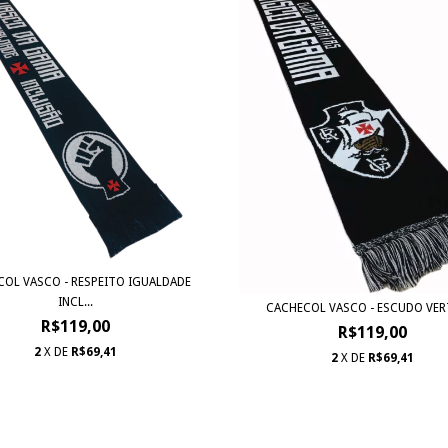
OL VASCO - RESPEITO IGUALDADE
INCL...
CACHECOL VASCO - ESCUDO VER
R$119,00
R$119,00
2
X DE
R$69,41
2
X DE
R$69,41