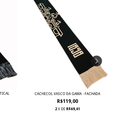
CACHE
TICAL
CACHECOL VASCO DA GAMA - FACHADA
R$119,00
2
X DE
R$69,41