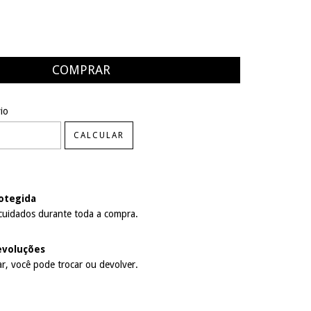
EP:
ALTERAR CEP
io
CALCULAR
otegida
cuidados durante toda a compra.
evoluções
r, você pode trocar ou devolver.