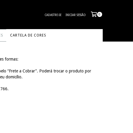
0
CADASTRE-SE
INICIAR SESSÃO
ES
CARTELA DE CORES
es formas:
pelo “Frete a Cobrar”. Poderá trocar o produto por
eu domicílio.
7766.